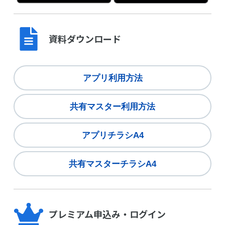
マラソン」という性質のスポーツであり世界
的に流行していますが、このスポーツを日本
で普及させるために「東伊豆チャレンジ」を
資料ダウンロード
立ち上げました。
ゲレンデは３０年以上ライフセービング活動
を行ない熟知している伊豆半島東沿岸で、ワ
アプリ利用方法
ンウェイ（片道）コースを設定しています。
オーシャンパドリングは海上を広く自由なコ
共有マスター利用方法
ース取りで行えることが特徴であり醍醐味で
す。
アプリチラシA4
反面、レース海域が広範になるため安全管理
体制を整えることに課題がありました。
共有マスターチラシA4
レース中の選手の位置をリアルタイムで把握
できれば安全管理がし易いと考え、その方法
を模索し、ネット検索したところマリンコン
プレミアム申込み・ログイン
パスの存在を知り、開催レースではマリンコ