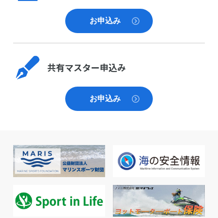
ンパス共有マスター機能を利用することにな
りました。
お申込み
選手は風やうねり、潮流を読んでそれぞれ大
海原でゴールに向けてコース取りをします。
時には陸から３ｋｍ離れた位置を通過する選
共有マスター申込み
手もいます。
海上広く散って漕ぎ進む全選手の現在地をタ
ブレット画面でリアルタイムに把握できるた
お申込み
め、警備艇のＩＲＢ（救助用ゴムボート）と
ＩＰ無線で常に交信して安全管理を行えま
す。
事例として、マップ画面で位置情報の移動速
度や進行方向に異常があると判断した時、Ｉ
Ｐ無線でＩＲＢに指示し確認に向かわせたと
ころ、その選手は器材と体調のトラブルを発
生していたことが分かり、リタイアで警備母